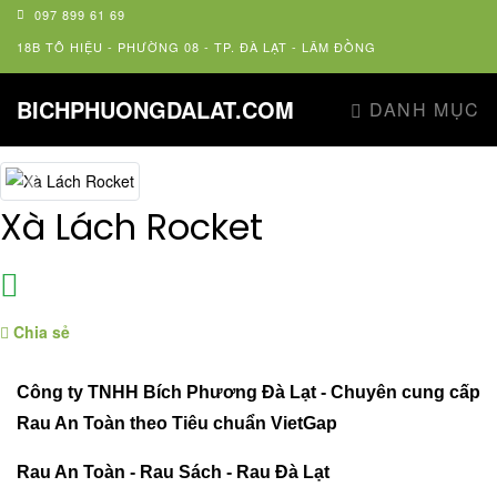
097 899 61 69
18B TÔ HIỆU - PHƯỜNG 08 - TP. ĐÀ LẠT - LÂM ĐỒNG
BICHPHUONGDALAT.COM
DANH MỤC
Previous
Next
Xà Lách Rocket
Chia sẻ
Công ty TNHH Bích Phương Đà Lạt - Chuyên cung cấp
Rau An Toàn theo Tiêu chuẩn VietGap
Rau An Toàn - Rau Sách - Rau Đà Lạt