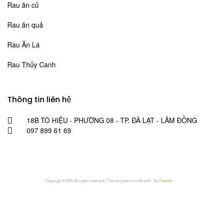
Rau ăn củ
Rau ăn quả
Rau Ăn Lá
Rau Thủy Canh
Thông tin liên hệ
18B TÔ HIỆU - PHƯỜNG 08 - TP. ĐÀ LẠT - LÂM ĐỒNG
097 899 61 69
Copyright ©
2026 All rights reserved | This template is made with
by
Colorlib