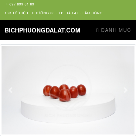
097 899 61 69
18B TÔ HIỆU - PHƯỜNG 08 - TP. ĐÀ LẠT - LÂM ĐỒNG
BICHPHUONGDALAT.COM
DANH MỤC
Previous
Next