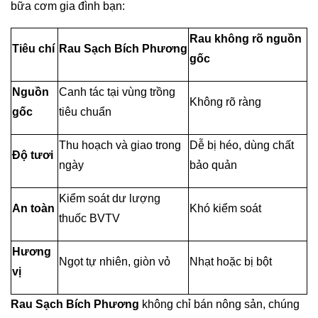
bữa cơm gia đình bạn:
Rau không rõ nguồn
Tiêu chí
Rau Sạch Bích Phương
gốc
Nguồn
Canh tác tại vùng trồng
Không rõ ràng
gốc
tiêu chuẩn
Thu hoạch và giao trong
Dễ bị héo, dùng chất
Độ tươi
ngày
bảo quản
Kiểm soát dư lượng
An toàn
Khó kiểm soát
thuốc BVTV
Hương
Ngọt tự nhiên, giòn vỏ
Nhạt hoặc bị bột
vị
Rau Sạch Bích Phương
không chỉ bán nông sản, chúng