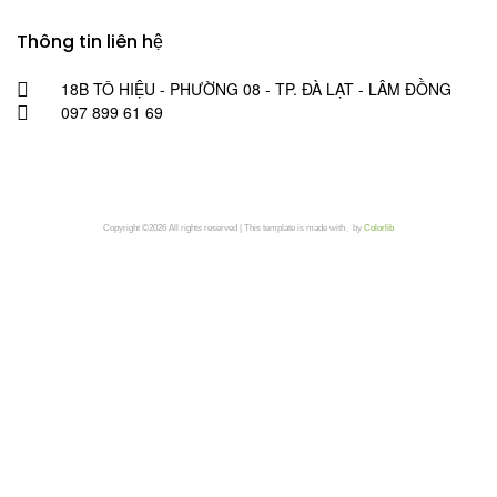
Thông tin liên hệ
18B TÔ HIỆU - PHƯỜNG 08 - TP. ĐÀ LẠT - LÂM ĐỒNG
097 899 61 69
Copyright ©
2026 All rights reserved | This template is made with
by
Colorlib