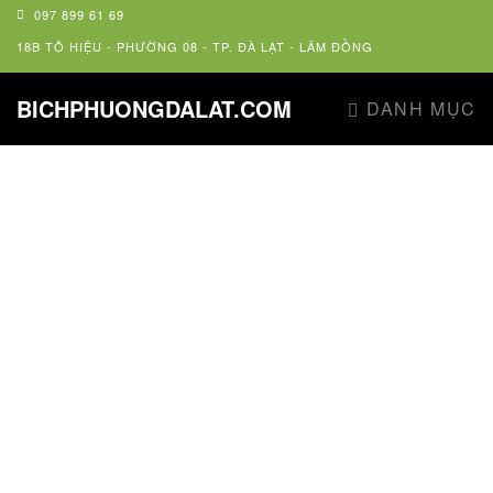
097 899 61 69
18B TÔ HIỆU - PHƯỜNG 08 - TP. ĐÀ LẠT - LÂM ĐỒNG
BICHPHUONGDALAT.COM
DANH MỤC