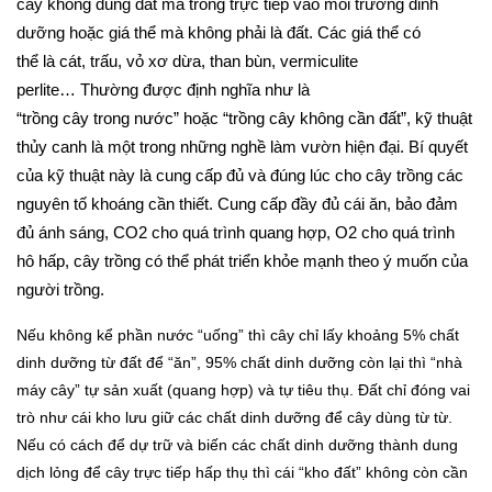
cây không dùng đất mà trồng trực tiếp vào môi trường dinh
dưỡng hoặc giá thể mà không phải là đất. Các giá thể có
thể là cát, trấu, vỏ xơ dừa, than bùn, vermiculite
perlite… Thường được định nghĩa như là
“trồng cây trong nước” hoặc “trồng cây không cần đất”, kỹ thuật
thủy canh là một trong những nghề làm vườn hiện đại. Bí quyết
của kỹ thuật này là cung cấp đủ và đúng lúc cho cây trồng các
nguyên tố khoáng cần thiết. Cung cấp đầy đủ cái ăn, bảo đảm
đủ ánh sáng, CO2 cho quá trình quang hợp, O2 cho quá trình
hô hấp, cây trồng có thể phát triển khỏe mạnh theo ý muốn của
người trồng.
Nếu không kể phần nước “uống” thì cây chỉ lấy khoảng 5% chất
dinh dưỡng từ đất để “ăn”, 95% chất dinh dưỡng còn lại thì “nhà
máy cây” tự sản xuất (quang hợp) và tự tiêu thụ. Đất chỉ đóng vai
trò như cái kho lưu giữ các chất dinh dưỡng để cây dùng từ từ.
Nếu có cách để dự trữ và biến các chất dinh dưỡng thành dung
dịch lỏng để cây trực tiếp hấp thụ thì cái “kho đất” không còn cần