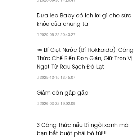
Dưa leo Baby có ích lợi gì cho sức
khỏe của chúng ta
2020-05-22 20:43:27
🥕 Bí Giọt Nước (Bí Hokkaido): Công
Thức Chế Biến Đơn Giản, Giữ Trọn Vị
Ngọt Từ Rau Sạch Đà Lạt
2025-12-15 13:45:07
Giảm cân gấp gấp
2026-03-22 19:02:09
3 Công thức nấu Bí ngòi xanh mà
bạn bắt buột phải bỏ túi!!!