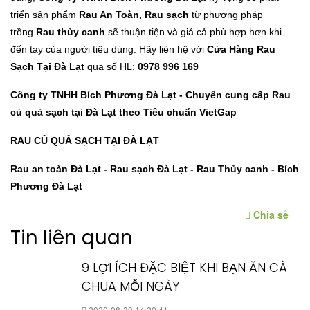
triển sản phẩm
Rau An Toàn, Rau sạch
từ phương pháp
trồng
Rau thủy canh
sẽ thuận tiện và giá cả phù hợp hơn khi
đến tay của người tiêu dùng. Hãy liên hệ với
Cửa Hàng Rau
Sạch Tại Đà Lạt
qua số HL:
0978 996 169
Công ty TNHH Bích Phương Đà Lạt - Chuyên cung cấp Rau
củ quả sạch tại Đà Lạt theo Tiêu chuẩn VietGap
RAU CỦ QUẢ SẠCH TẠI ĐÀ LẠT
Rau an toàn Đà Lạt - Rau sạch Đà Lạt - Rau Thủy canh - Bích
Phương Đà Lạt
Chia sẻ
Tin liên quan
9 LỢI ÍCH ĐẶC BIỆT KHI BẠN ĂN CÀ
CHUA MỖI NGÀY
2020-08-30 14:20:41