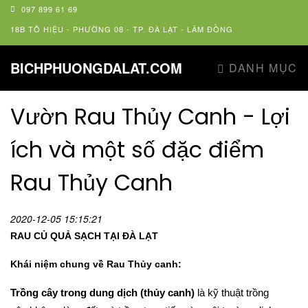
097 899 61 69
18B TÔ HIỆU - PHƯỜNG 08 - TP. ĐÀ LẠT - LÂM ĐỒNG
BICHPHUONGDALAT.COM
DANH MỤC
Vườn Rau Thủy Canh - Lợi
ích và một số đặc điểm
Rau Thủy Canh
2020-12-05 15:15:21
RAU CỦ QUẢ SẠCH TẠI ĐÀ LẠT
Khái niệm chung về Rau Thủy canh:
Trồng cây trong dung dịch (thủy canh)
là kỹ thuật trồng