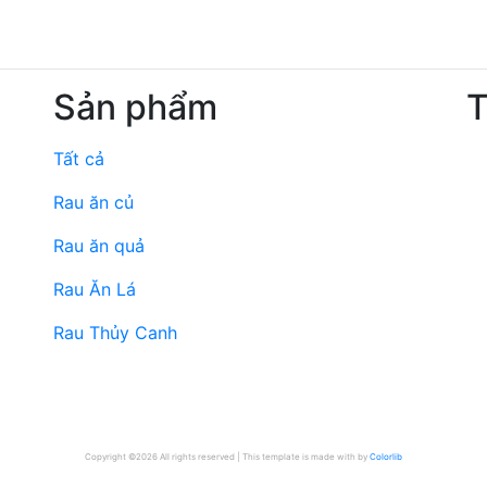
Sản phẩm
T
Tất cả
Rau ăn củ
Rau ăn quả
Rau Ăn Lá
Rau Thủy Canh
Copyright ©
2026 All rights reserved | This template is made with
by
Colorlib