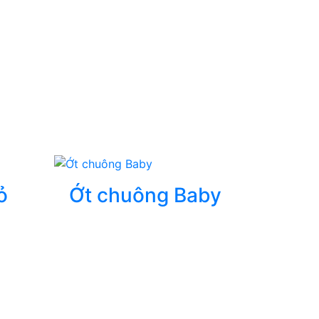
ỏ
Ớt chuông Baby