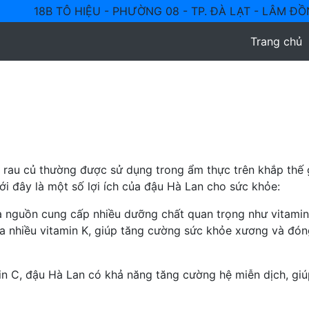
18B TÔ HIỆU - PHƯỜNG 08 - TP. ĐÀ LẠT - LÂM Đ
Trang chủ
oại rau củ thường được sử dụng trong ẩm thực trên khắp th
i đây là một số lợi ích của đậu Hà Lan cho sức khỏe:
à nguồn cung cấp nhiều dưỡng chất quan trọng như vitamin C
chứa nhiều vitamin K, giúp tăng cường sức khỏe xương và đón
in C, đậu Hà Lan có khả năng tăng cường hệ miễn dịch, giú